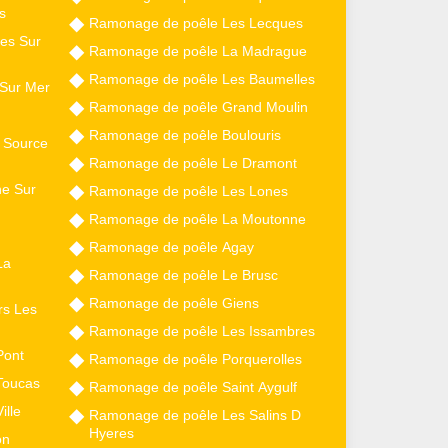
s
Ramonage de poêle Les Lecques
es Sur
Ramonage de poêle La Madrague
Ramonage de poêle Les Baumelles
Sur Mer
Ramonage de poêle Grand Moulin
Ramonage de poêle Boulouris
 Source
Ramonage de poêle Le Dramont
e Sur
Ramonage de poêle Les Lones
Ramonage de poêle La Moutonne
Ramonage de poêle Agay
La
Ramonage de poêle Le Brusc
Ramonage de poêle Giens
rs Les
Ramonage de poêle Les Issambres
Pont
Ramonage de poêle Porquerolles
Toucas
Ramonage de poêle Saint Aygulf
ille
Ramonage de poêle Les Salins D
Hyeres
on