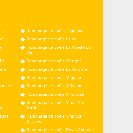
res
Ramonage de poêle Trigance
et
Ramonage de poêle Le Val
ur
Ramonage de poêle La Valette Du
Var
lle
Ramonage de poêle Varages
elle
Ramonage de poêle La Verdiere
e
Ramonage de poêle Verignon
st Les
Ramonage de poêle Vidauban
Ramonage de poêle Villecroze
Ramonage de poêle Vinon Sur
on
Verdon
rune
Ramonage de poêle Vins Sur
Caramy
Ramonage de poêle Rayol Canadel