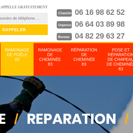
RAPPELLE GRATUITEMENT
06 16 98 62 52
Chantier
06 64 03 89 98
Urgence
04 82 29 63 27
Bureau
RAMONAGE
RAMONAGE
RÉPARATION
POSE ET
DE POÊLE
DE
DE
RÉPARATIO
83
CHEMINÉE
CHEMINÉE
DE CHAPEA
83
83
DE CHEMINÉ
83