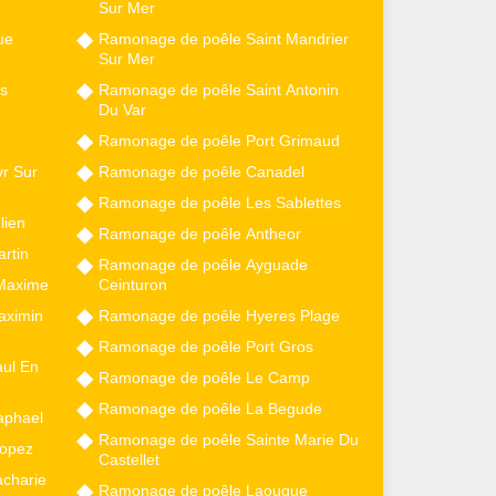
Sur Mer
ue
Ramonage de poêle Saint Mandrier
Sur Mer
s
Ramonage de poêle Saint Antonin
Du Var
Ramonage de poêle Port Grimaud
r Sur
Ramonage de poêle Canadel
Ramonage de poêle Les Sablettes
lien
Ramonage de poêle Antheor
rtin
Ramonage de poêle Ayguade
 Maxime
Ceinturon
aximin
Ramonage de poêle Hyeres Plage
Ramonage de poêle Port Gros
ul En
Ramonage de poêle Le Camp
Ramonage de poêle La Begude
aphael
Ramonage de poêle Sainte Marie Du
ropez
Castellet
charie
Ramonage de poêle Laouque