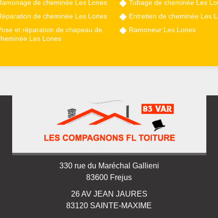
Ramonage de cheminée Les Lones
Tubage de cheminée Les Lo
Réparation de cheminée Les Lones
Entretien de cheminée Les 
Pose et réparation de chapeau de
Ramoneur Les Lones
cheminée Les Lones
330 rue du Maréchal Gallieni
83600 Frejus
26 AV JEAN JAURES
83120 SAINTE-MAXIME