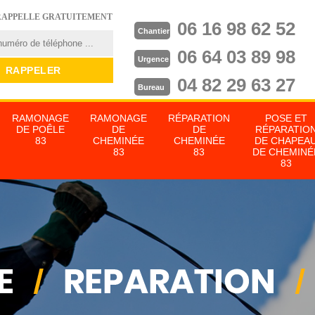
RAPPELLE GRATUITEMENT
06 16 98 62 52
Chantier
06 64 03 89 98
Urgence
04 82 29 63 27
Bureau
RAMONAGE
RAMONAGE
RÉPARATION
POSE ET
DE POÊLE
DE
DE
RÉPARATIO
83
CHEMINÉE
CHEMINÉE
DE CHAPEA
83
83
DE CHEMINÉ
83