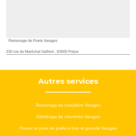
Ramonage de Poele Varages
330 rue du Maréchal Gallieni , 83600 Frejus
Autres services
Ramonage de chaudière Varages
Débistrage de cheminée Varages
Poseur et pose de poêle à bois et granulé Varages