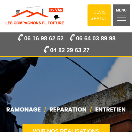
MENU
DEVIS
GRATUIT
06 16 98 62 52
06 64 03 89 98
04 82 29 63 27
VOIR NOS RÉALISATIONS