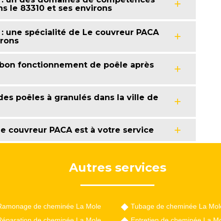
s le 83310 et ses environs
 : une spécialité de Le couvreur PACA
irons
e bon fonctionnement de poêle après
es poêles à granulés dans la ville de
Le couvreur PACA est à votre service
Autres services
Ramonage de cheminée La Mole
Tubage de cheminée La Mol
Réparation de cheminée La Mole
Entretien de cheminée La M