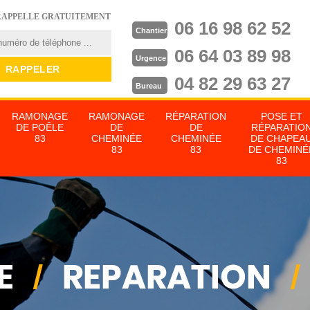
RAPPELLE GRATUITEMENT
06 16 98 62 52
Chantier
06 64 03 89 98
Urgence
04 82 29 63 27
Bureau
RAMONAGE
RAMONAGE
RÉPARATION
POSE ET
DE POÊLE
DE
DE
RÉPARATIO
83
CHEMINÉE
CHEMINÉE
DE CHAPEA
83
83
DE CHEMINÉ
83