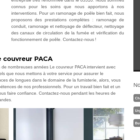
entreprise très renommée dans le 83310. Nous sommes
connus pour les soins que nous apportons à nos
interventions. Pour un ramonage de poêle bien fait, nous
proposons des prestations complètes : ramonage de
conduit, ramonage et nettoyage de déflecteur, nettoyage
des canaux de circulation de la fumée et vérification du
fonctionnement de poêle. Contactez-nous !
Le couvreur PACA
s de nombreuses années Le couvreur PACA intervient avec
els que nous mettons à votre service pour assurer le
es de longues dans le domaine de la fumisterie, alors, vous
No
pétences de nos professionnels. Pour un travail bien fait et un
nous faire confiance. Contactez-nous pendant les heures de
Ch
andes.
Ur
Bu