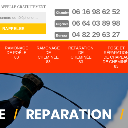
RAPPELLE GRATUITEMENT
06 16 98 62 52
Chantier
06 64 03 89 98
Urgence
04 82 29 63 27
Bureau
RAMONAGE
RAMONAGE
RÉPARATION
POSE ET
DE POÊLE
DE
DE
RÉPARATIO
83
CHEMINÉE
CHEMINÉE
DE CHAPEA
83
83
DE CHEMINÉ
83