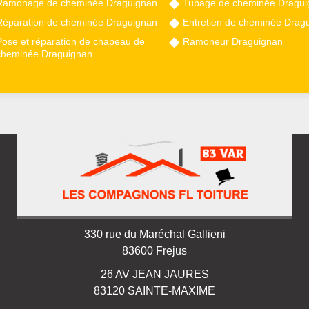
Ramonage de cheminée Draguignan
Tubage de cheminée Dragui
Réparation de cheminée Draguignan
Entretien de cheminée Drag
Pose et réparation de chapeau de
Ramoneur Draguignan
cheminée Draguignan
330 rue du Maréchal Gallieni
83600 Frejus
26 AV JEAN JAURES
83120 SAINTE-MAXIME