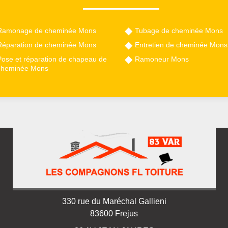
Ramonage de cheminée Mons
Tubage de cheminée Mons
Réparation de cheminée Mons
Entretien de cheminée Mons
Pose et réparation de chapeau de
Ramoneur Mons
cheminée Mons
330 rue du Maréchal Gallieni
83600 Frejus