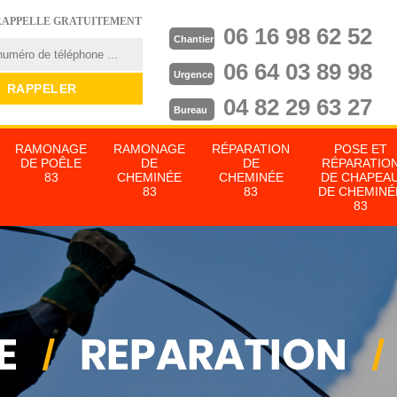
RAPPELLE GRATUITEMENT
06 16 98 62 52
Chantier
06 64 03 89 98
Urgence
04 82 29 63 27
Bureau
RAMONAGE
RAMONAGE
RÉPARATION
POSE ET
DE POÊLE
DE
DE
RÉPARATIO
83
CHEMINÉE
CHEMINÉE
DE CHAPEA
83
83
DE CHEMINÉ
83