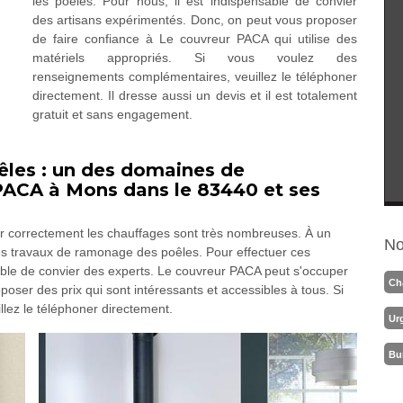
les poêles. Pour nous, il est indispensable de convier
des artisans expérimentés. Donc, on peut vous proposer
de faire confiance à Le couvreur PACA qui utilise des
matériels appropriés. Si vous voulez des
renseignements complémentaires, veuillez le téléphoner
directement. Il dresse aussi un devis et il est totalement
gratuit et sans engagement.
êles : un des domaines de
ACA à Mons dans le 83440 et ses
ner correctement les chauffages sont très nombreuses. À un
No
des travaux de ramonage des poêles. Pour effectuer ces
ensable de convier des experts. Le couvreur PACA peut s'occuper
Ch
oposer des prix qui sont intéressants et accessibles à tous. Si
llez le téléphoner directement.
Ur
Bu