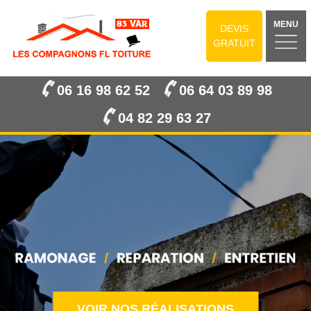
MENU
DEVIS
GRATUIT
06 16 98 62 52
06 64 03 89 98
04 82 29 63 27
VOIR NOS RÉALISATIONS