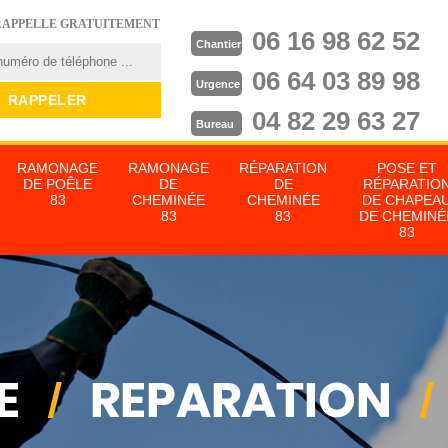
RAPPELLE GRATUITEMENT
06 16 98 62 52
Chantier
06 64 03 89 98
Urgence
04 82 29 63 27
Bureau
RAMONAGE
RAMONAGE
RÉPARATION
POSE ET
DE POÊLE
DE
DE
RÉPARATIO
83
CHEMINÉE
CHEMINÉE
DE CHAPEA
83
83
DE CHEMINÉ
83