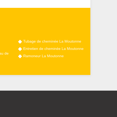
Tubage de cheminée La Moutonne
Entretien de cheminée La Moutonne
au de
Ramoneur La Moutonne