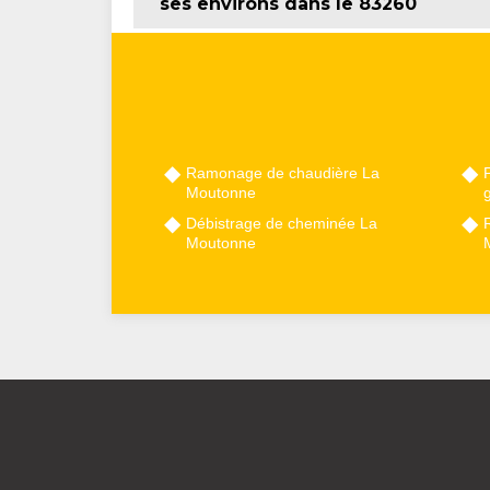
ses environs dans le 83260
Ramonage de chaudière La
P
Moutonne
Débistrage de cheminée La
Moutonne