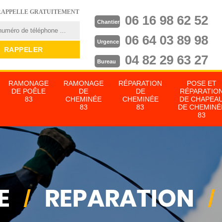
RAPPELLE GRATUITEMENT
06 16 98 62 52
Chantier
06 64 03 89 98
Urgence
04 82 29 63 27
Bureau
RAMONAGE
RAMONAGE
RÉPARATION
POSE ET
DE POÊLE
DE
DE
RÉPARATIO
83
CHEMINÉE
CHEMINÉE
DE CHAPEA
83
83
DE CHEMINÉ
83