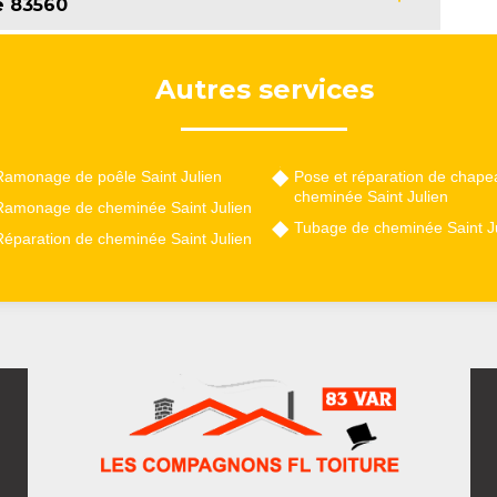
le 83560
Autres services
Ramonage de poêle Saint Julien
Pose et réparation de chape
cheminée Saint Julien
Ramonage de cheminée Saint Julien
Tubage de cheminée Saint J
Réparation de cheminée Saint Julien