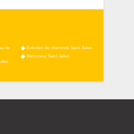
au de
Entretien de cheminée Saint Julien
Ramoneur Saint Julien
ulien