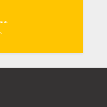
au de
s