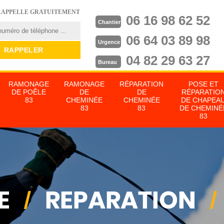
RAPPELLE GRATUITEMENT
06 16 98 62 52
Chantier
06 64 03 89 98
Urgence
04 82 29 63 27
Bureau
RAMONAGE
RAMONAGE
RÉPARATION
POSE ET
DE POÊLE
DE
DE
RÉPARATIO
83
CHEMINÉE
CHEMINÉE
DE CHAPEA
83
83
DE CHEMINÉ
83