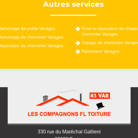
Autres services
Ramonage de poêle Varages
Pose et réparation de chape
cheminée Varages
Ramonage de cheminée Varages
Tubage de cheminée Varage
Réparation de cheminée Varages
Ramoneur Varages
330 rue du Maréchal Gallieni