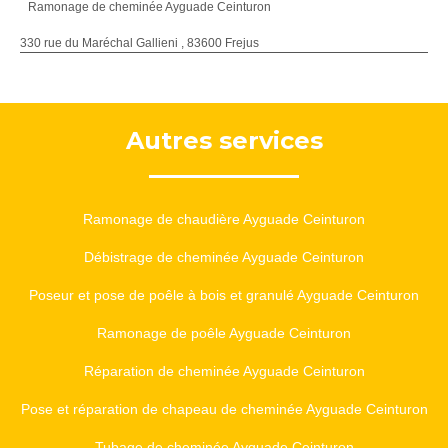
Ramonage de cheminée Ayguade Ceinturon
330 rue du Maréchal Gallieni , 83600 Frejus
Autres services
Ramonage de chaudière Ayguade Ceinturon
Débistrage de cheminée Ayguade Ceinturon
Poseur et pose de poêle à bois et granulé Ayguade Ceinturon
Ramonage de poêle Ayguade Ceinturon
Réparation de cheminée Ayguade Ceinturon
Pose et réparation de chapeau de cheminée Ayguade Ceinturon
Tubage de cheminée Ayguade Ceinturon