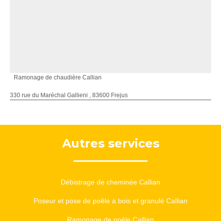
Ramonage de chaudière Callian
330 rue du Maréchal Gallieni , 83600 Frejus
Autres services
Débistrage de cheminée Callian
Poseur et pose de poêle à bois et granulé Callian
Ramonage de poêle Callian