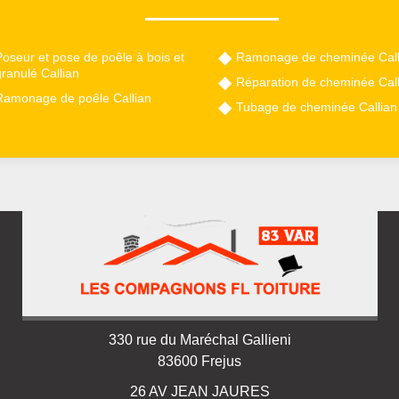
oseur et pose de poêle à bois et
Ramonage de cheminée Call
ranulé Callian
Réparation de cheminée Call
Ramonage de poêle Callian
Tubage de cheminée Callian
330 rue du Maréchal Gallieni
83600 Frejus
26 AV JEAN JAURES