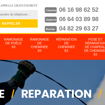
RAPPELLE GRATUITEMENT
06 16 98 62 52
Chantier
06 64 03 89 98
Urgence
04 82 29 63 27
Bureau
RAMONAGE
RAMONAGE
RÉPARATION
POSE ET
DE POÊLE
DE
DE
RÉPARATIO
83
CHEMINÉE
CHEMINÉE
DE CHAPEA
83
83
DE CHEMINÉ
83