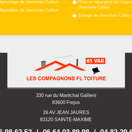
Ramonage de cheminée Callian
Pose et réparation de chape
cheminée Callian
Réparation de cheminée Callian
Tubage de cheminée Callian
330 rue du Maréchal Gallieni
83600 Frejus
26 AV JEAN JAURES
83120 SAINTE-MAXIME
6 98 62 52
/
06 64 03 89 98
/
04 82 29 