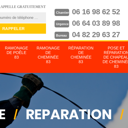
RAPPELLE GRATUITEMENT
06 16 98 62 52
Chantier
06 64 03 89 98
Urgence
04 82 29 63 27
Bureau
RAMONAGE
RAMONAGE
RÉPARATION
POSE ET
DE POÊLE
DE
DE
RÉPARATIO
83
CHEMINÉE
CHEMINÉE
DE CHAPEA
83
83
DE CHEMINÉ
83