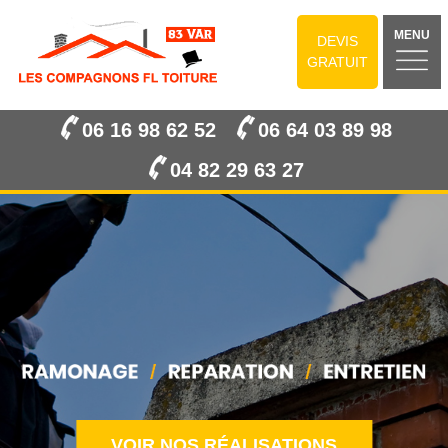
MENU
DEVIS
GRATUIT
06 16 98 62 52
06 64 03 89 98
04 82 29 63 27
VOIR NOS RÉALISATIONS