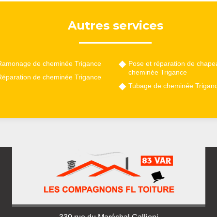
Autres services
Ramonage de cheminée Trigance
Pose et réparation de chape
cheminée Trigance
Réparation de cheminée Trigance
Tubage de cheminée Trigan