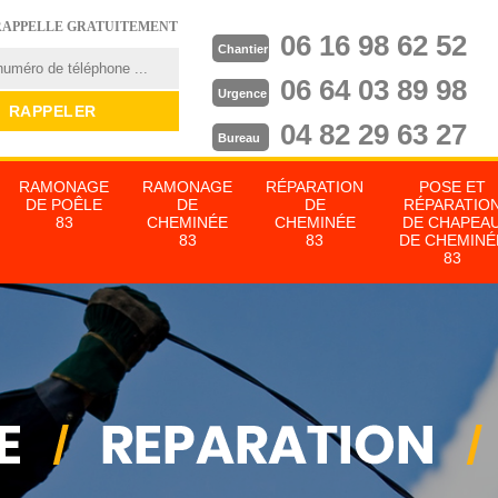
RAPPELLE GRATUITEMENT
06 16 98 62 52
Chantier
06 64 03 89 98
Urgence
04 82 29 63 27
Bureau
RAMONAGE
RAMONAGE
RÉPARATION
POSE ET
DE POÊLE
DE
DE
RÉPARATIO
83
CHEMINÉE
CHEMINÉE
DE CHAPEA
83
83
DE CHEMINÉ
83