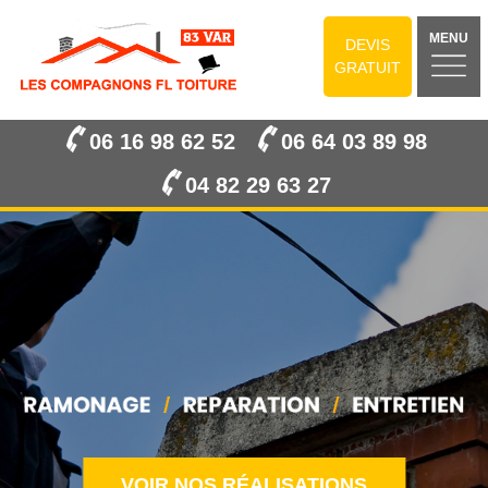
MENU
DEVIS
GRATUIT
06 16 98 62 52
06 64 03 89 98
04 82 29 63 27
VOIR NOS RÉALISATIONS