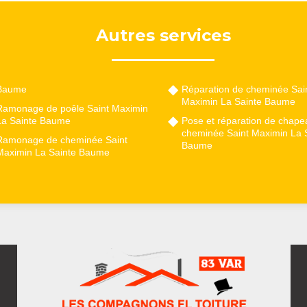
Autres services
Baume
Réparation de cheminée Sai
Maximin La Sainte Baume
Ramonage de poêle Saint Maximin
La Sainte Baume
Pose et réparation de chape
cheminée Saint Maximin La 
Ramonage de cheminée Saint
Baume
Maximin La Sainte Baume