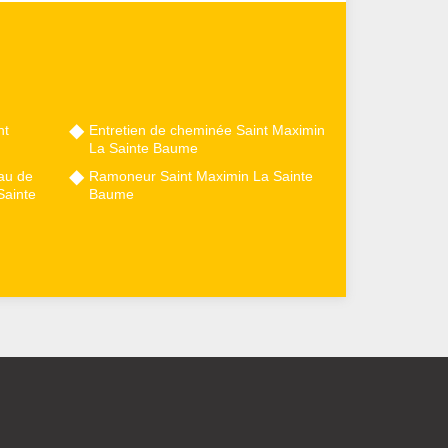
nt
Entretien de cheminée Saint Maximin
La Sainte Baume
au de
Ramoneur Saint Maximin La Sainte
Sainte
Baume