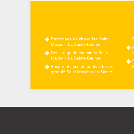
Ramonage de chaudière Saint
Maximin La Sainte Baume
Débistrage de cheminée Saint
Maximin La Sainte Baume
Poseur et pose de poêle à bois et
granulé Saint Maximin La Sainte