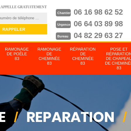
RAPPELLE GRATUITEMENT
06 16 98 62 52
Chantier
06 64 03 89 98
Urgence
04 82 29 63 27
Bureau
RAMONAGE
RAMONAGE
RÉPARATION
POSE ET
DE POÊLE
DE
DE
RÉPARATIO
83
CHEMINÉE
CHEMINÉE
DE CHAPEA
83
83
DE CHEMINÉ
83