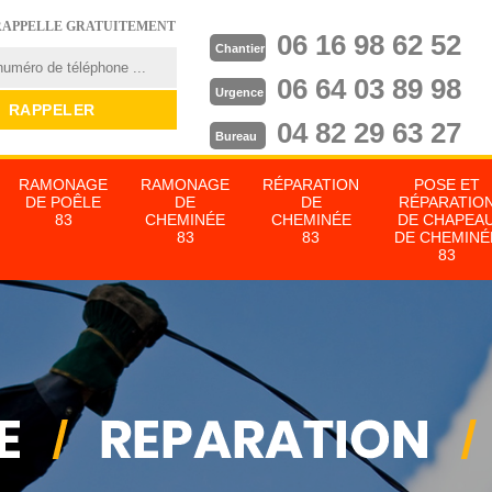
RAPPELLE GRATUITEMENT
06 16 98 62 52
Chantier
06 64 03 89 98
Urgence
04 82 29 63 27
Bureau
RAMONAGE
RAMONAGE
RÉPARATION
POSE ET
DE POÊLE
DE
DE
RÉPARATIO
83
CHEMINÉE
CHEMINÉE
DE CHAPEA
83
83
DE CHEMINÉ
83