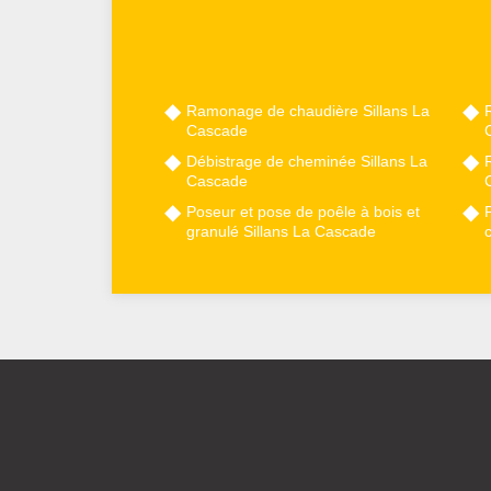
Ramonage de chaudière Sillans La
Cascade
Débistrage de cheminée Sillans La
Cascade
Poseur et pose de poêle à bois et
granulé Sillans La Cascade