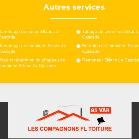
Autres services
Ramonage de poêle Sillans La
Tubage de cheminée Sillans
Cascade
Cascade
Ramonage de cheminée Sillans La
Entretien de cheminée Sillan
Cascade
Cascade
Pose et réparation de chapeau de
Ramoneur Sillans La Casca
cheminée Sillans La Cascade