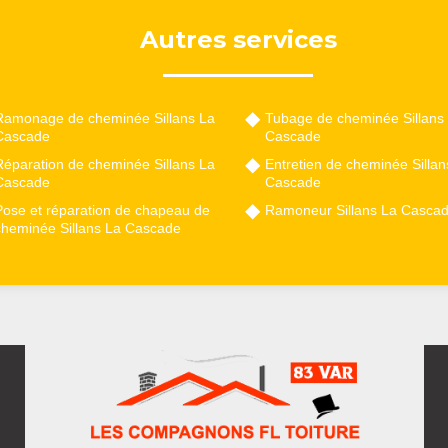
Autres services
Ramonage de cheminée Sillans La
Tubage de cheminée Sillans
Cascade
Cascade
Réparation de cheminée Sillans La
Entretien de cheminée Sillan
Cascade
Cascade
Pose et réparation de chapeau de
Ramoneur Sillans La Casca
cheminée Sillans La Cascade