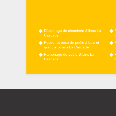
Débistrage de cheminée Sillans La
Cascade
Poseur et pose de poêle à bois et
granulé Sillans La Cascade
Ramonage de poêle Sillans La
Cascade