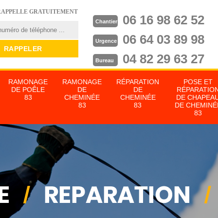
RAPPELLE GRATUITEMENT
06 16 98 62 52
Chantier
06 64 03 89 98
Urgence
04 82 29 63 27
Bureau
RAMONAGE
RAMONAGE
RÉPARATION
POSE ET
DE POÊLE
DE
DE
RÉPARATIO
83
CHEMINÉE
CHEMINÉE
DE CHAPEA
83
83
DE CHEMINÉ
83