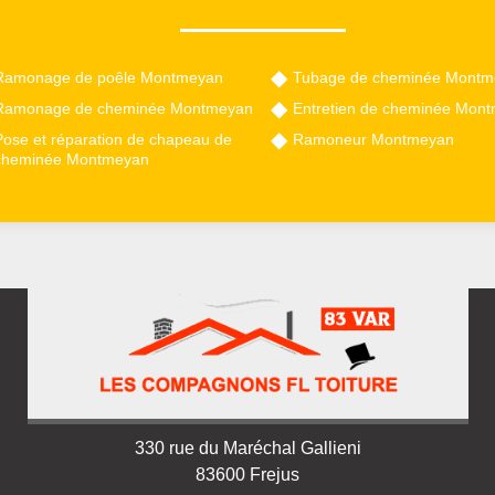
Ramonage de poêle Montmeyan
Tubage de cheminée Montm
Ramonage de cheminée Montmeyan
Entretien de cheminée Mon
Pose et réparation de chapeau de
Ramoneur Montmeyan
cheminée Montmeyan
330 rue du Maréchal Gallieni
83600 Frejus