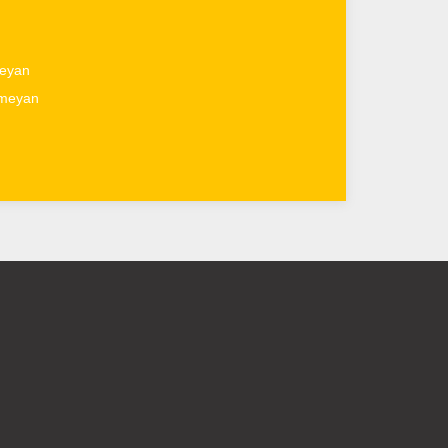
eyan
tmeyan