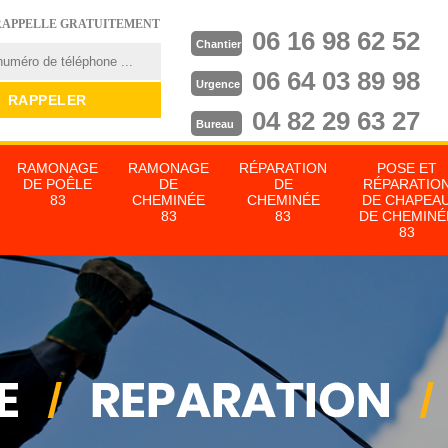
RAPPELLE GRATUITEMENT
06 16 98 62 52
Chantier
06 64 03 89 98
Urgence
04 82 29 63 27
Bureau
RAMONAGE
RAMONAGE
RÉPARATION
POSE ET
DE POÊLE
DE
DE
RÉPARATIO
83
CHEMINÉE
CHEMINÉE
DE CHAPEA
83
83
DE CHEMINÉ
83