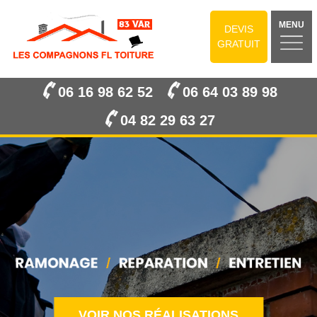
MENU
DEVIS
GRATUIT
06 16 98 62 52
06 64 03 89 98
04 82 29 63 27
VOIR NOS RÉALISATIONS