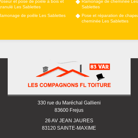
oseur et pose de poêle à bois et
Ramonage de cheminée Les
granulé Les Sablettes
Sablettes
Ramonage de poêle Les Sablettes
Pose et réparation de chape
cheminée Les Sablettes
330 rue du Maréchal Gallieni
83600 Frejus
26 AV JEAN JAURES
83120 SAINTE-MAXIME