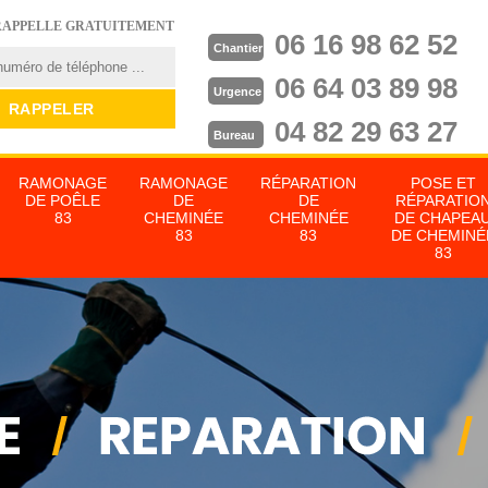
RAPPELLE GRATUITEMENT
06 16 98 62 52
Chantier
06 64 03 89 98
Urgence
04 82 29 63 27
Bureau
RAMONAGE
RAMONAGE
RÉPARATION
POSE ET
DE POÊLE
DE
DE
RÉPARATIO
83
CHEMINÉE
CHEMINÉE
DE CHAPEA
83
83
DE CHEMINÉ
83