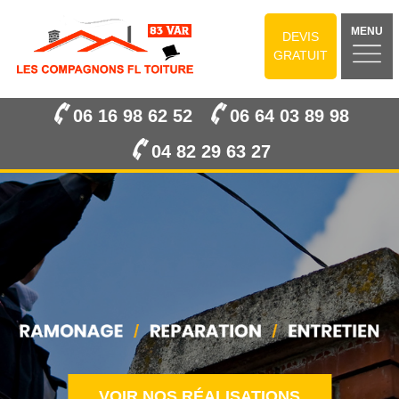
MENU
DEVIS
GRATUIT
06 16 98 62 52
06 64 03 89 98
04 82 29 63 27
VOIR NOS RÉALISATIONS