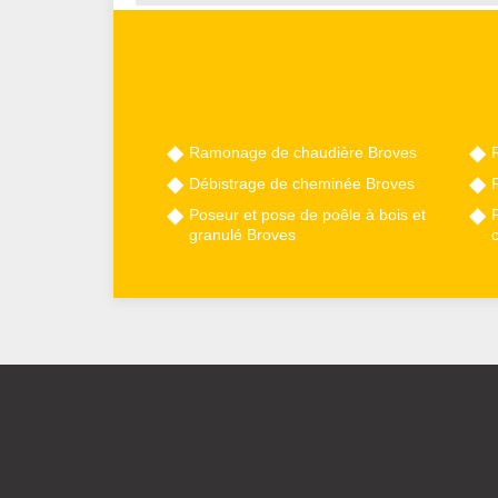
Ramonage de chaudière Broves
Débistrage de cheminée Broves
Poseur et pose de poêle à bois et
granulé Broves