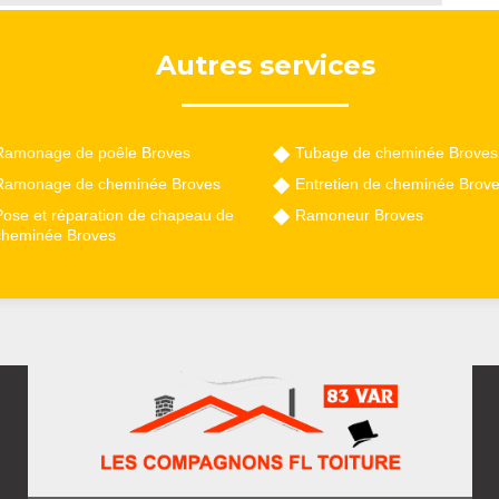
Autres services
Ramonage de poêle Broves
Tubage de cheminée Broves
Ramonage de cheminée Broves
Entretien de cheminée Brov
Pose et réparation de chapeau de
Ramoneur Broves
cheminée Broves