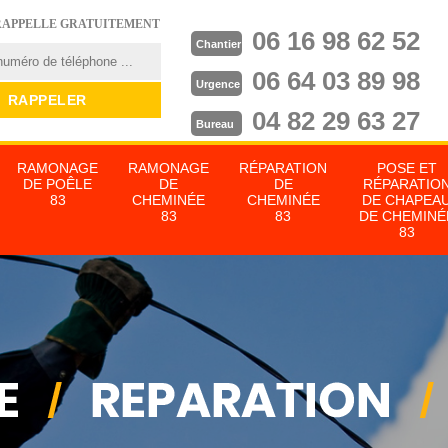
RAPPELLE GRATUITEMENT
06 16 98 62 52
Chantier
06 64 03 89 98
Urgence
04 82 29 63 27
Bureau
RAMONAGE
RAMONAGE
RÉPARATION
POSE ET
DE POÊLE
DE
DE
RÉPARATIO
83
CHEMINÉE
CHEMINÉE
DE CHAPEA
83
83
DE CHEMINÉ
83