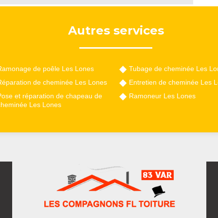
Autres services
Ramonage de poêle Les Lones
Tubage de cheminée Les Lo
Réparation de cheminée Les Lones
Entretien de cheminée Les 
Pose et réparation de chapeau de
Ramoneur Les Lones
cheminée Les Lones