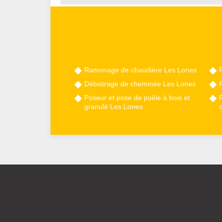
Ramonage de chaudière Les Lones
Débistrage de cheminée Les Lones
Poseur et pose de poêle à bois et
granulé Les Lones