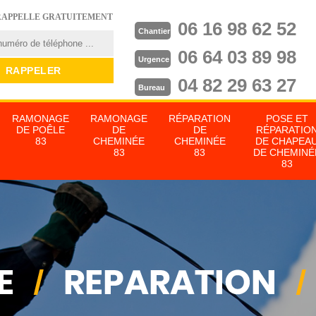
RAPPELLE GRATUITEMENT
06 16 98 62 52
Chantier
06 64 03 89 98
Urgence
04 82 29 63 27
Bureau
RAMONAGE
RAMONAGE
RÉPARATION
POSE ET
DE POÊLE
DE
DE
RÉPARATIO
83
CHEMINÉE
CHEMINÉE
DE CHAPEA
83
83
DE CHEMINÉ
83