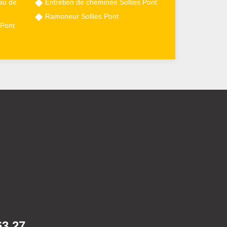
au de
Entretien de cheminée Sollies Pont
Ramoneur Sollies Pont
 Pont
63 27