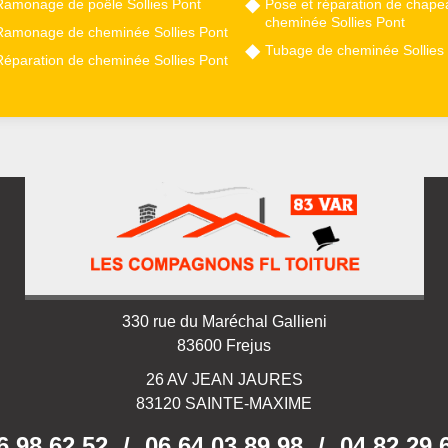
Ramonage de poêle Sollies Pont
Pose et réparation de chape
cheminée Sollies Pont
Ramonage de cheminée Sollies Pont
Tubage de cheminée Sollies
Réparation de cheminée Sollies Pont
330 rue du Maréchal Gallieni
83600 Frejus
26 AV JEAN JAURES
83120 SAINTE-MAXIME
6 98 62 52
/
06 64 03 89 98
/
04 82 29 