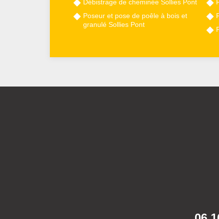
Débistrage de cheminée Sollies Pont
Poseur et pose de poêle à bois et
granulé Sollies Pont
06 1