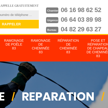
RAPPELLE GRATUITEMENT
06 16 98 62 52
Chantier
06 64 03 89 98
Urgence
04 82 29 63 27
Bureau
RAMONAGE
RAMONAGE
RÉPARATION
POSE ET
DE POÊLE
DE
DE
RÉPARATIO
83
CHEMINÉE
CHEMINÉE
DE CHAPEA
83
83
DE CHEMINÉ
83