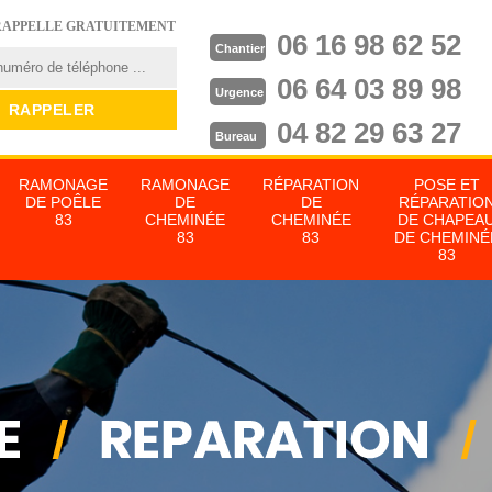
RAPPELLE GRATUITEMENT
06 16 98 62 52
Chantier
06 64 03 89 98
Urgence
04 82 29 63 27
Bureau
RAMONAGE
RAMONAGE
RÉPARATION
POSE ET
DE POÊLE
DE
DE
RÉPARATIO
83
CHEMINÉE
CHEMINÉE
DE CHAPEA
83
83
DE CHEMINÉ
83