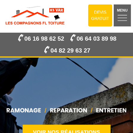
MENU
DEVIS
GRATUIT
06 16 98 62 52
06 64 03 89 98
04 82 29 63 27
VOIR NOS RÉALISATIONS