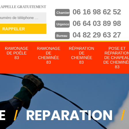
RAPPELLE GRATUITEMENT
06 16 98 62 52
Chantier
06 64 03 89 98
Urgence
04 82 29 63 27
Bureau
RAMONAGE
RAMONAGE
RÉPARATION
POSE ET
DE POÊLE
DE
DE
RÉPARATIO
83
CHEMINÉE
CHEMINÉE
DE CHAPEA
83
83
DE CHEMINÉ
83