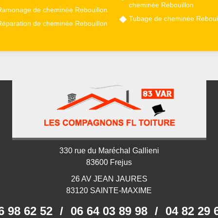
cheminée Rebouillon
Ramonage de cheminée Rebouillon
Tubage de cheminée Reboui
Réparation de cheminée Rebouillon
330 rue du Maréchal Gallieni
83600 Frejus
26 AV JEAN JAURES
83120 SAINTE-MAXIME
6 98 62 52
/
06 64 03 89 98
/
04 82 29 