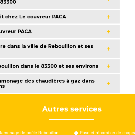
 83300
it chez Le couvreur PACA
uvreur PACA
e dans la ville de Rebouillon et ses
uillon dans le 83300 et ses environs
 ramonage des chaudières à gaz dans
ns
Autres services
Ramonage de poêle Rebouillon
Pose et réparation de chape