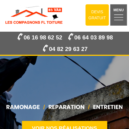
MENU
DEVIS
GRATUIT
06 16 98 62 52
06 64 03 89 98
04 82 29 63 27
VOIR NOS RÉALISATIONS