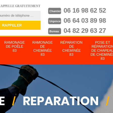
RAPPELLE GRATUITEMENT
06 16 98 62 52
Chantier
06 64 03 89 98
Urgence
04 82 29 63 27
Bureau
RAMONAGE
RAMONAGE
RÉPARATION
POSE ET
DE POÊLE
DE
DE
RÉPARATIO
83
CHEMINÉE
CHEMINÉE
DE CHAPEA
83
83
DE CHEMINÉ
83