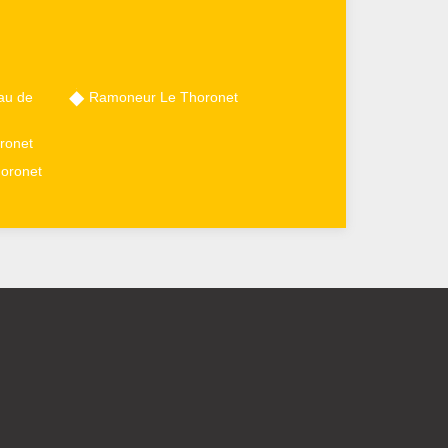
au de
Ramoneur Le Thoronet
ronet
horonet