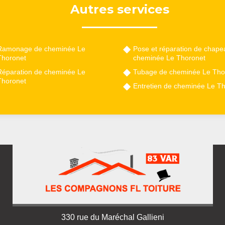
Autres services
Ramonage de cheminée Le
Pose et réparation de chape
Thoronet
cheminée Le Thoronet
Réparation de cheminée Le
Tubage de cheminée Le Tho
Thoronet
Entretien de cheminée Le T
330 rue du Maréchal Gallieni