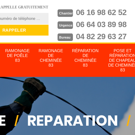
RAPPELLE GRATUITEMENT
06 16 98 62 52
Chantier
06 64 03 89 98
Urgence
04 82 29 63 27
Bureau
RAMONAGE
RAMONAGE
RÉPARATION
POSE ET
DE POÊLE
DE
DE
RÉPARATIO
83
CHEMINÉE
CHEMINÉE
DE CHAPEA
83
83
DE CHEMINÉ
83