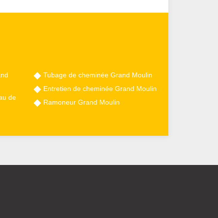
and
Tubage de cheminée Grand Moulin
Entretien de cheminée Grand Moulin
au de
Ramoneur Grand Moulin