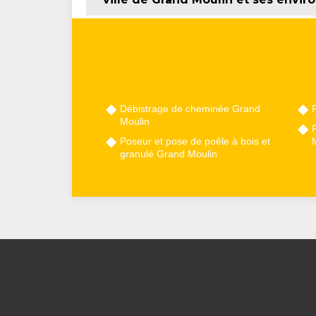
Débistrage de cheminée Grand
Moulin
Poseur et pose de poêle à bois et
granulé Grand Moulin