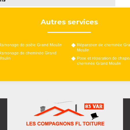
Autres services
Ramonage de poêle Grand Moulin
Réparation de cheminée Gr
Moulin
Ramonage de cheminée Grand
Moulin
Pose et réparation de chape
cheminée Grand Moulin