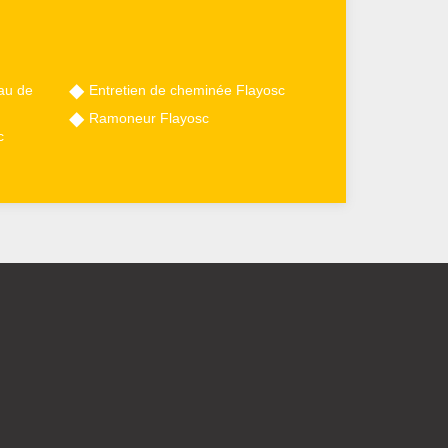
au de
Entretien de cheminée Flayosc
Ramoneur Flayosc
c