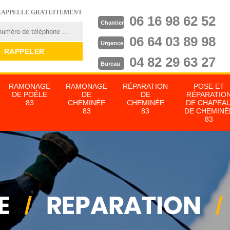
RAPPELLE GRATUITEMENT
06 16 98 62 52
Chantier
06 64 03 89 98
Urgence
04 82 29 63 27
Bureau
RAMONAGE
RAMONAGE
RÉPARATION
POSE ET
DE POÊLE
DE
DE
RÉPARATIO
83
CHEMINÉE
CHEMINÉE
DE CHAPEA
83
83
DE CHEMINÉ
83