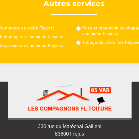
Autres services
Ramonage de poêle Flayosc
Pose et réparation de chape
cheminée Flayosc
Ramonage de cheminée Flayosc
Tubage de cheminée Flayos
Réparation de cheminée Flayosc
330 rue du Maréchal Gallieni
83600 Frejus