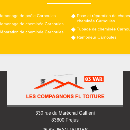
Ramonage de poêle Carnoules
Pose et réparation de chape
cheminée Carnoules
Ramonage de cheminée Carnoules
Tubage de cheminée Carnou
Réparation de cheminée Carnoules
Ramoneur Carnoules
330 rue du Maréchal Gallieni
83600 Frejus
26 AV JEAN JAURES