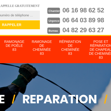
RAPPELLE GRATUITEMENT
06 16 98 62 52
Chantier
06 64 03 89 98
Urgence
04 82 29 63 27
Bureau
RAMONAGE
RAMONAGE
RÉPARATION
POSE ET
DE POÊLE
DE
DE
RÉPARATIO
83
CHEMINÉE
CHEMINÉE
DE CHAPEA
83
83
DE CHEMINÉ
83