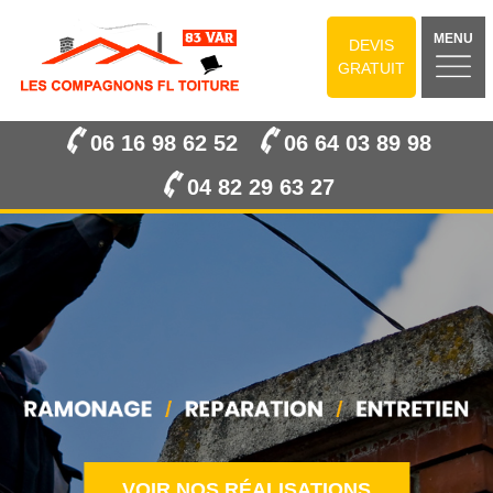
MENU
DEVIS
GRATUIT
06 16 98 62 52
06 64 03 89 98
04 82 29 63 27
VOIR NOS RÉALISATIONS