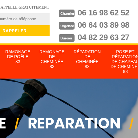
RAPPELLE GRATUITEMENT
06 16 98 62 52
Chantier
06 64 03 89 98
Urgence
04 82 29 63 27
Bureau
RAMONAGE
RAMONAGE
RÉPARATION
POSE ET
DE POÊLE
DE
DE
RÉPARATIO
83
CHEMINÉE
CHEMINÉE
DE CHAPEA
83
83
DE CHEMINÉ
83