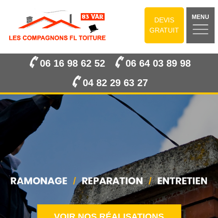
MENU
DEVIS
GRATUIT
06 16 98 62 52
06 64 03 89 98
04 82 29 63 27
VOIR NOS RÉALISATIONS