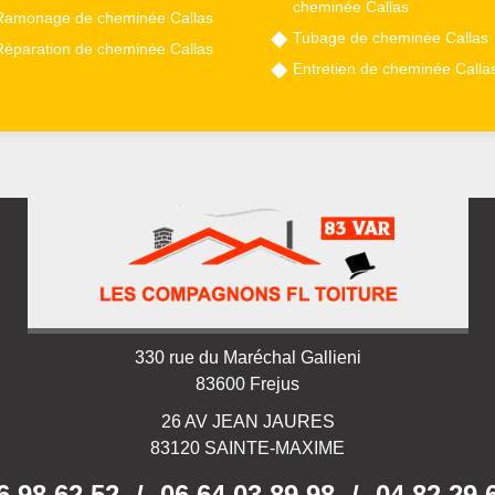
cheminée Callas
Ramonage de cheminée Callas
Tubage de cheminée Callas
Réparation de cheminée Callas
Entretien de cheminée Calla
330 rue du Maréchal Gallieni
83600 Frejus
26 AV JEAN JAURES
83120 SAINTE-MAXIME
6 98 62 52
/
06 64 03 89 98
/
04 82 29 