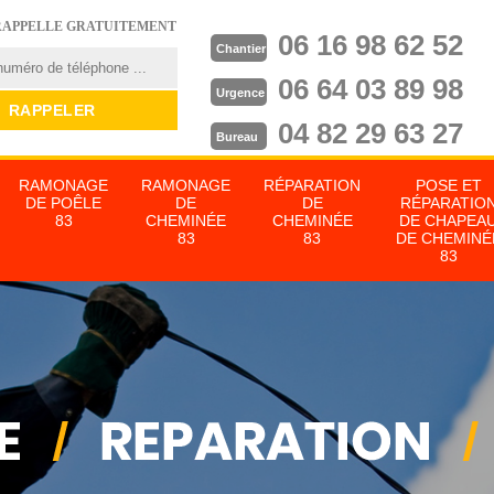
RAPPELLE GRATUITEMENT
06 16 98 62 52
Chantier
06 64 03 89 98
Urgence
04 82 29 63 27
Bureau
RAMONAGE
RAMONAGE
RÉPARATION
POSE ET
DE POÊLE
DE
DE
RÉPARATIO
83
CHEMINÉE
CHEMINÉE
DE CHAPEA
83
83
DE CHEMINÉ
83