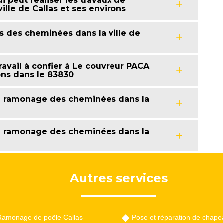
 peut réaliser les travaux de
lle de Callas et ses environs
 des cheminées dans la ville de
avail à confier à Le couvreur PACA
rons dans le 83830
de ramonage des cheminées dans la
de ramonage des cheminées dans la
Autres services
Ramonage de poêle Callas
Pose et réparation de chape