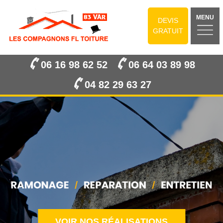
MENU
DEVIS
GRATUIT
06 16 98 62 52
06 64 03 89 98
04 82 29 63 27
VOIR NOS RÉALISATIONS