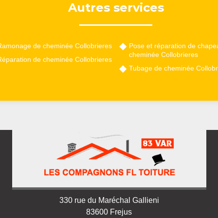
Autres services
Ramonage de cheminée Collobrieres
Pose et réparation de chape
cheminée Collobrieres
Réparation de cheminée Collobrieres
Tubage de cheminée Collobr
330 rue du Maréchal Gallieni
83600 Frejus