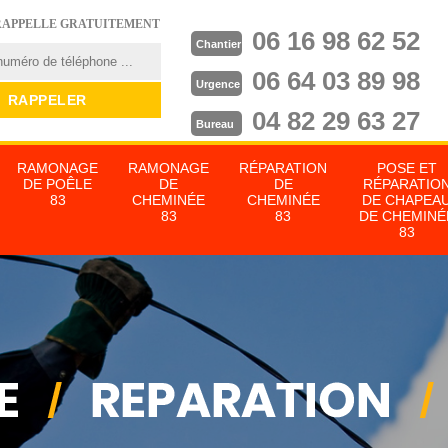
RAPPELLE GRATUITEMENT
06 16 98 62 52
Chantier
06 64 03 89 98
Urgence
04 82 29 63 27
Bureau
RAMONAGE
RAMONAGE
RÉPARATION
POSE ET
DE POÊLE
DE
DE
RÉPARATIO
83
CHEMINÉE
CHEMINÉE
DE CHAPEA
83
83
DE CHEMINÉ
83