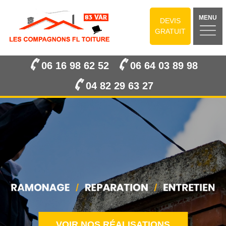
MENU
DEVIS
GRATUIT
06 16 98 62 52
06 64 03 89 98
04 82 29 63 27
VOIR NOS RÉALISATIONS