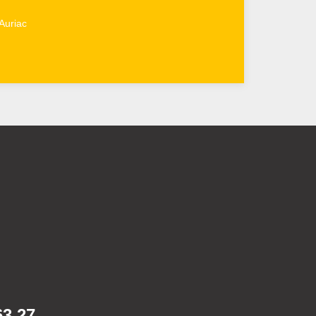
Auriac
63 27