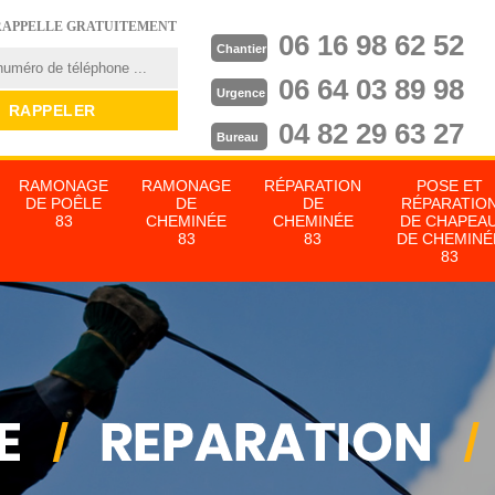
RAPPELLE GRATUITEMENT
06 16 98 62 52
Chantier
06 64 03 89 98
Urgence
04 82 29 63 27
Bureau
RAMONAGE
RAMONAGE
RÉPARATION
POSE ET
DE POÊLE
DE
DE
RÉPARATIO
83
CHEMINÉE
CHEMINÉE
DE CHAPEA
83
83
DE CHEMINÉ
83