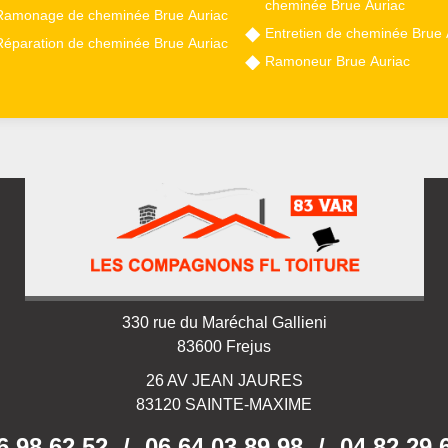
cheminée Brue Auriac
Ramonage de cheminée Brue Auriac
Entretien de cheminée Brue 
Réparation de cheminée Brue Auriac
Ramoneur Brue Auriac
330 rue du Maréchal Gallieni
83600 Frejus
26 AV JEAN JAURES
83120 SAINTE-MAXIME
6 98 62 52
/
06 64 03 89 98
/
04 82 29 