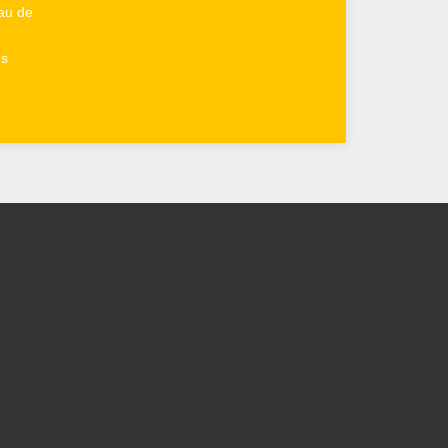
au de
us