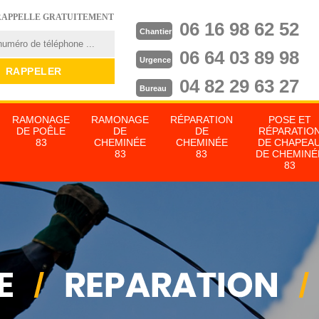
RAPPELLE GRATUITEMENT
06 16 98 62 52
Chantier
06 64 03 89 98
Urgence
04 82 29 63 27
Bureau
RAMONAGE
RAMONAGE
RÉPARATION
POSE ET
DE POÊLE
DE
DE
RÉPARATIO
83
CHEMINÉE
CHEMINÉE
DE CHAPEA
83
83
DE CHEMINÉ
83