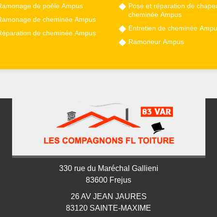
Ramonage de poêle Ampus
Pose et réparation de chape
cheminée Ampus
Ramonage de cheminée Ampus
Entretien de cheminée Amp
Réparation de cheminée Ampus
Ramoneur Ampus
330 rue du Maréchal Gallieni
83600 Frejus
26 AV JEAN JAURES
83120 SAINTE-MAXIME