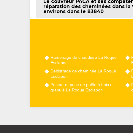
Le couvreur PACA et ses compétenc
réparation des cheminées dans la 
environs dans le 83840
Ramonage de chaudière La Roque
Esclapon
Débistrage de cheminée La Roque
Esclapon
Poseur et pose de poêle à bois et
granulé La Roque Esclapon