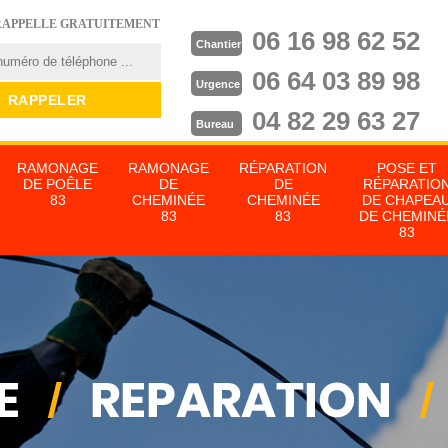
RAPPELLE GRATUITEMENT
06 16 98 62 52
Chantier
06 64 03 89 98
Urgence
04 82 29 63 27
Bureau
RAMONAGE
RAMONAGE
RÉPARATION
POSE ET
DE POÊLE
DE
DE
RÉPARATIO
83
CHEMINÉE
CHEMINÉE
DE CHAPEA
83
83
DE CHEMINÉ
83