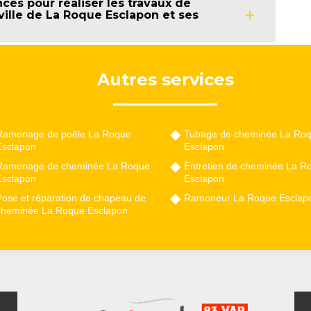
es pour réaliser les travaux de
ville de La Roque Esclapon et ses
Autres services
Ramonage de poêle La Roque
Tubage de cheminée La Ro
Esclapon
Esclapon
Ramonage de cheminée La Roque
Entretien de cheminée La R
Esclapon
Esclapon
Pose et réparation de chapeau de
Ramoneur La Roque Esclap
cheminée La Roque Esclapon