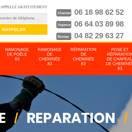
RAPPELLE GRATUITEMENT
06 16 98 62 52
Chantier
06 64 03 89 98
Urgence
04 82 29 63 27
Bureau
RAMONAGE
RAMONAGE
RÉPARATION
POSE ET
DE POÊLE
DE
DE
RÉPARATIO
83
CHEMINÉE
CHEMINÉE
DE CHAPEA
83
83
DE CHEMINÉ
83