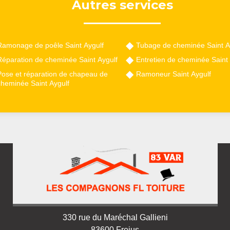
Autres services
Ramonage de poêle Saint Aygulf
Tubage de cheminée Saint A
Réparation de cheminée Saint Aygulf
Entretien de cheminée Saint 
Pose et réparation de chapeau de
Ramoneur Saint Aygulf
cheminée Saint Aygulf
330 rue du Maréchal Gallieni
83600 Frejus