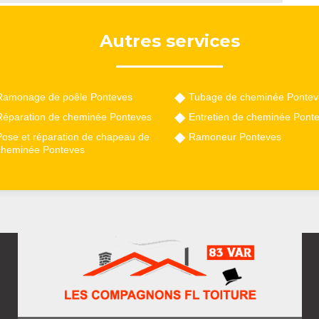
Autres services
Ramonage de poêle Ponteves
Tubage de cheminée Pontev
Réparation de cheminée Ponteves
Entretien de cheminée Pont
Pose et réparation de chapeau de
Ramoneur Ponteves
cheminée Ponteves