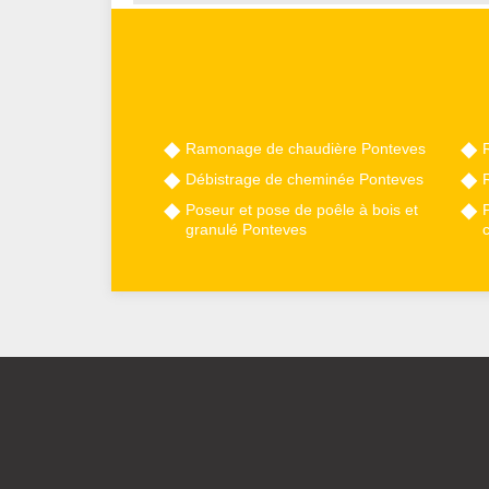
Ramonage de chaudière Ponteves
Débistrage de cheminée Ponteves
Poseur et pose de poêle à bois et
granulé Ponteves