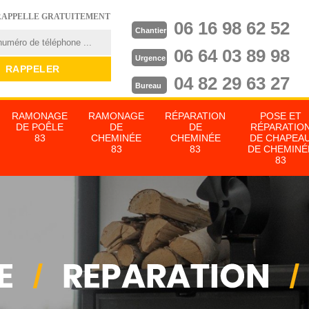
RAPPELLE GRATUITEMENT
06 16 98 62 52
Chantier
06 64 03 89 98
Urgence
04 82 29 63 27
Bureau
RAMONAGE
RAMONAGE
RÉPARATION
POSE ET
DE POÊLE
DE
DE
RÉPARATIO
83
CHEMINÉE
CHEMINÉE
DE CHAPEA
83
83
DE CHEMINÉ
83