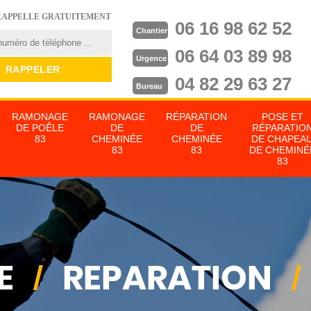
RAPPELLE GRATUITEMENT
06 16 98 62 52
Chantier
06 64 03 89 98
Urgence
04 82 29 63 27
Bureau
RAMONAGE
RAMONAGE
RÉPARATION
POSE ET
DE POÊLE
DE
DE
RÉPARATIO
83
CHEMINÉE
CHEMINÉE
DE CHAPEA
83
83
DE CHEMINÉ
83