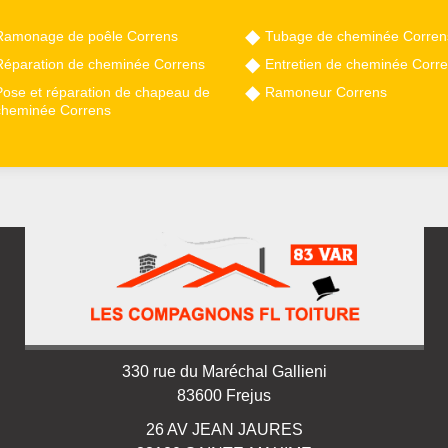
Ramonage de poêle Correns
Tubage de cheminée Corren
Réparation de cheminée Correns
Entretien de cheminée Corr
Pose et réparation de chapeau de
Ramoneur Correns
cheminée Correns
330 rue du Maréchal Gallieni
83600 Frejus
26 AV JEAN JAURES