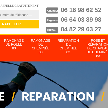
RAPPELLE GRATUITEMENT
06 16 98 62 52
Chantier
06 64 03 89 98
Urgence
04 82 29 63 27
Bureau
RAMONAGE
RAMONAGE
RÉPARATION
POSE ET
DE POÊLE
DE
DE
RÉPARATIO
83
CHEMINÉE
CHEMINÉE
DE CHAPEA
83
83
DE CHEMINÉ
83